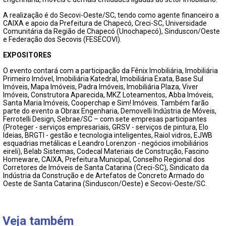
A realização é do Secovi-Oeste/SC, tendo como agente financeiro a
CAIXA e apoio da Prefeitura de Chapecó, Creci-SC, Universidade
Comunitária da Região de Chapecó (Unochapecó), Sinduscon/Oeste
e Federação dos Secovis (FESECOVI).
EXPOSITORES
O evento contará com a participação da Fênix Imobiliária, Imobiliária
Primeiro Imóvel, Imobiliária Katedral, Imobiliária Exata, Base Sul
Imóveis, Mapa Imóveis, Padra Imóveis, Imobiliária Plaza, Viver
Imóveis, Construtora Aparecida, MKZ Loteamentos, Abba Imóveis,
Santa Maria Imóveis, Cooperchap e Sim! Imóveis. Também farão
parte do evento a Obrax Engenharia, Demovelli Indústria de Móveis,
Ferrotelli Design, Sebrae/SC – com sete empresas participantes
(Proteger - serviços empresariais, GRSV - serviços de pintura, Elo
Ideias, BRGTI - gestão e tecnologia inteligentes, Raiol vidros, EJWB
esquadrias metálicas e Leandro Lorenzon - negócios imobiliários
eireli), Belab Sistemas, Codecal Materiais de Construção, Fascino
Homeware, CAIXA, Prefeitura Municipal, Conselho Regional dos
Corretores de Imóveis de Santa Catarina (Creci-SC), Sindicato da
Indústria da Construção e de Artefatos de Concreto Armado do
Oeste de Santa Catarina (Sinduscon/Oeste) e Secovi-Oeste/SC.
Veja também