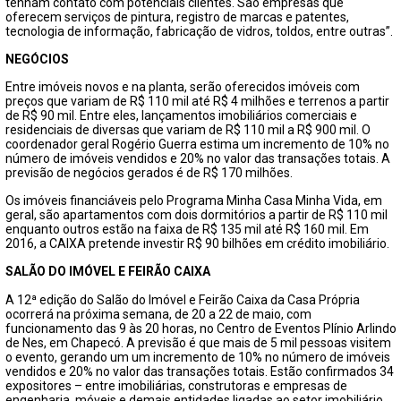
tenham contato com potenciais clientes. São empresas que
oferecem serviços de pintura, registro de marcas e patentes,
tecnologia de informação, fabricação de vidros, toldos, entre outras”.
NEGÓCIOS
Entre imóveis novos e na planta, serão oferecidos imóveis com
preços que variam de R$ 110 mil até R$ 4 milhões e terrenos a partir
de R$ 90 mil. Entre eles, lançamentos imobiliários comerciais e
residenciais de diversas que variam de R$ 110 mil a R$ 900 mil. O
coordenador geral Rogério Guerra estima um incremento de 10% no
número de imóveis vendidos e 20% no valor das transações totais. A
previsão de negócios gerados é de R$ 170 milhões.
Os imóveis financiáveis pelo Programa Minha Casa Minha Vida, em
geral, são apartamentos com dois dormitórios a partir de R$ 110 mil
enquanto outros estão na faixa de R$ 135 mil até R$ 160 mil. Em
2016, a CAIXA pretende investir R$ 90 bilhões em crédito imobiliário.
SALÃO DO IMÓVEL E FEIRÃO CAIXA
A 12ª edição do Salão do Imóvel e Feirão Caixa da Casa Própria
ocorrerá na próxima semana, de 20 a 22 de maio, com
funcionamento das 9 às 20 horas, no Centro de Eventos Plínio Arlindo
de Nes, em Chapecó. A previsão é que mais de 5 mil pessoas visitem
o evento, gerando um um incremento de 10% no número de imóveis
vendidos e 20% no valor das transações totais. Estão confirmados 34
expositores – entre imobiliárias, construtoras e empresas de
engenharia, móveis e demais entidades ligadas ao setor imobiliário.