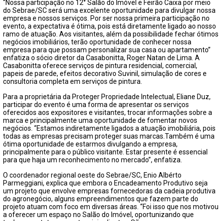
“Nossa participação no 12° Salão do Imóvel e Feirão Caixa por meio
do Sebrae/SC será uma excelente oportunidade para divulgar nossa
empresa e nossos serviços. Por ser nossa primeira participação no
evento, a expectativa é ótima, pois está diretamente ligado ao nosso
ramo de atuação. Aos visitantes, além da possibilidade fechar ótimos
negócios imobiliários, terão oportunidade de conhecer nossa
empresa para que possam personalizar sua casa ou apartamento”
enfatiza o sócio diretor da Casabonitta, Roger Natan de Lima. A
Casabonitta oferece serviços de pintura residencial, comercial,
papeis de parede, efeitos decorativo Suvinil, simulação de cores e
consultoria completa em serviços de pintura.
Para a proprietária da Proteger Propriedade Intelectual, Eliane Duz,
participar do evento é uma forma de apresentar os serviços
oferecidos aos expositores e visitantes, trocar informações sobre a
marca e principalmente uma oportunidade de fomentar novos
negócios. “Estamos indiretamente ligados a atuação imobiliária, pois
todas as empresas precisam proteger suas marcas.Também é uma
ótima oportunidade de estarmos divulgando a empresa,
principalmente para o público visitante. Estar presente é essencial
para que haja um reconhecimento no mercado”, enfatiza.
O coordenador regional oeste do Sebrae/SC, Enio Albérto
Parmeggiani, explica que embora o Encadeamento Produtivo seja
um projeto que envolve empresas fornecedoras da cadeia produtiva
do agronegócio, alguns empreendimentos que fazem parte do
projeto atuam com foco em diversas áreas. “Foi isso que nos motivou
a oferecer um espaço no Salão do Imóvel, oportunizando que