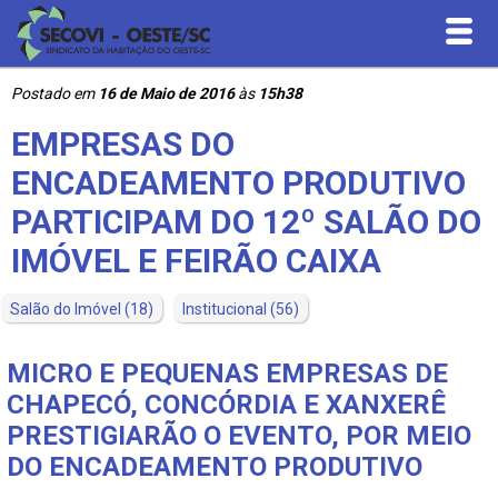
Postado em
16 de Maio de 2016
às
15h38
Inicial
EMPRESAS DO
Quem Somos
ENCADEAMENTO PRODUTIVO
PARTICIPAM DO 12º SALÃO DO
Serviços
IMÓVEL E FEIRÃO CAIXA
Convenções Coletivas
Salão do Imóvel
(18)
Institucional
(56)
Contribuições
MICRO E PEQUENAS EMPRESAS DE
CHAPECÓ, CONCÓRDIA E XANXERÊ
Downloads
PRESTIGIARÃO O EVENTO, POR MEIO
DO ENCADEAMENTO PRODUTIVO
Contato