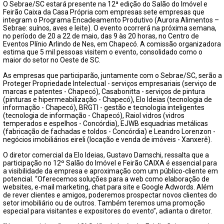
FECHAR PEDIDO
O Sebrae/SC estará presente na 12ª edição do Salão do Imóvel e
Feirão Caixa da Casa Própria com empresas sete empresas que
integram o Programa Encadeamento Produtivo (Aurora Alimentos –
Sebrae: suínos, aves e leite). O evento ocorrerá na próxima semana,
no período de 20 a 22 de maio, das 9 às 20 horas, no Centro de
Eventos Plínio Arlindo de Nes, em Chapecó. A comissão organizadora
estima que 5 mil pessoas visitem o evento, consolidado como o
maior do setor no Oeste de SC.
As empresas que participarão, juntamente com o Sebrae/SC, serão a
Proteger Propriedade Intelectual - serviços empresariais (serviço de
marcas e patentes - Chapecó), Casabonitta - serviços de pintura
(pinturas e hipermeabilização - Chapecó), Elo Ideias (tecnologia de
informação - Chapecó), BRGTI - gestão e tecnologia inteligentes
(tecnologia de informação - Chapecó), Raiol vidros (vidros
temperados e espelhos - Concórdia), EJWB esquadrias metálicas
(fabricação de fachadas e toldos - Concórdia) e Leandro Lorenzon -
negócios imobiliários eireli (locação e venda de imóveis - Xanxerê).
O diretor comercial da Elo Ideias, Gustavo Damschi, ressalta que a
participação no 12º Salão do Imóvel e Feirão CAIXA é essencial para
a visibilidade da empresa e aproximação com um público-cliente em
potencial. “Oferecemos soluções para a web como elaboração de
websites, e-mail marketing, chat para site e Google Adwords. Além
de rever clientes e amigos, poderemos prospectar novos clientes do
setor imobiliário ou de outros. Também teremos uma promoção
especial para visitantes e expositores do evento”, adianta o diretor.