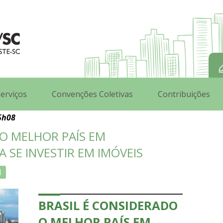
erviços
Convenções Coletivas
Contribuições
5h08
 O MELHOR PAÍS EM
 SE INVESTIR EM IMÓVEIS
l
BRASIL É CONSIDERADO
O MELHOR PAÍS EM