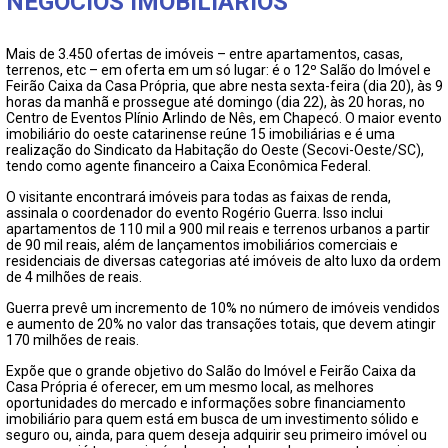
NEGÓCIOS IMOBILIÁRIOS
FECHAR PEDIDO
Mais de 3.450 ofertas de imóveis – entre apartamentos, casas,
terrenos, etc – em oferta em um só lugar: é o 12º Salão do Imóvel e
Feirão Caixa da Casa Própria, que abre nesta sexta-feira (dia 20), às 9
horas da manhã e prossegue até domingo (dia 22), às 20 horas, no
Centro de Eventos Plínio Arlindo de Nês, em Chapecó. O maior evento
imobiliário do oeste catarinense reúne 15 imobiliárias e é uma
realização do Sindicato da Habitação do Oeste (Secovi-Oeste/SC),
tendo como agente financeiro a Caixa Econômica Federal.
O visitante encontrará imóveis para todas as faixas de renda,
assinala o coordenador do evento Rogério Guerra. Isso inclui
apartamentos de 110 mil a 900 mil reais e terrenos urbanos a partir
de 90 mil reais, além de lançamentos imobiliários comerciais e
residenciais de diversas categorias até imóveis de alto luxo da ordem
de 4 milhões de reais.
Guerra prevê um incremento de 10% no número de imóveis vendidos
e aumento de 20% no valor das transações totais, que devem atingir
170 milhões de reais.
Expõe que o grande objetivo do Salão do Imóvel e Feirão Caixa da
Casa Própria é oferecer, em um mesmo local, as melhores
oportunidades do mercado e informações sobre financiamento
imobiliário para quem está em busca de um investimento sólido e
seguro ou, ainda, para quem deseja adquirir seu primeiro imóvel ou