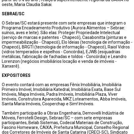
oeste, Maria Claudia Sakai.
SEBRAE/SC
O Sebrae/SC estará presente com sete empresas que integram o
Programa Encadeamento Produtivo (Aurora Alimentos – Sebrae:
suínos, aves e leite). São elas: Proteger Propriedade Intelectual
(serviço de marcas e patentes - Chapecó), Casabonitta (pinturas e
impermeabilização - Chapecó), Elo Ideias (tecnologia de informação -
Chapecó), BRGTI (tecnologia de informação - Chapecó), Raiol Vidros
(vidros temperados e espelhos - Concórdia), EJWB (esquadrias
metálicas, fabricação de fachadas e toldos - Concórdia) e Leandro
Lorenzon (negócios imobiliários locação e venda de imóveis -
Xanxerê).
EXPOSITORES
O evento contará com as empresas Fênix Imobiliária, Imobiliária
Primeiro Imóvel, Imobiliária Katedral, Imobiliária Exata, Base Sul
Imóveis, Mapa Imóveis, Padra Imóveis, Imobiliária Plaza, Viver
Imóveis, Construtora Aparecida, MKZ Loteamentos, Abba Imóveis,
Santa Maria Imóveis, Cooperchap e Sim! Imóveis.
Também participarão a Obrax Engenharia, Demovelli Indústria de
Móveis, Ferrotelli Design, Sebrae/SC – com sete empresas
participantes, Belab Sistemas, Codecal Materiais de Construção,
Fascino Homeware, CAIXA, Prefeitura Municipal, Conselho Regional
dos Corretores de Imóveis de Santa Catarina (CRECI-SC), Sindicato