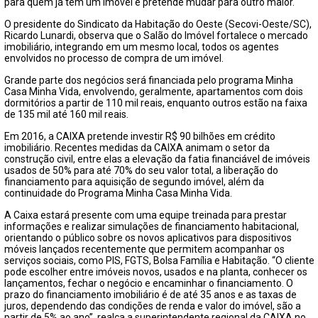
para quem já tem um imóvel e pretende mudar para outro maior.
O presidente do Sindicato da Habitação do Oeste (Secovi-Oeste/SC),
Ricardo Lunardi, observa que o Salão do Imóvel fortalece o mercado
imobiliário, integrando em um mesmo local, todos os agentes
envolvidos no processo de compra de um imóvel.
Grande parte dos negócios será financiada pelo programa Minha
Casa Minha Vida, envolvendo, geralmente, apartamentos com dois
dormitórios a partir de 110 mil reais, enquanto outros estão na faixa
de 135 mil até 160 mil reais.
Em 2016, a CAIXA pretende investir R$ 90 bilhões em crédito
imobiliário. Recentes medidas da CAIXA animam o setor da
construção civil, entre elas a elevação da fatia financiável de imóveis
usados de 50% para até 70% do seu valor total, a liberação do
financiamento para aquisição de segundo imóvel, além da
continuidade do Programa Minha Casa Minha Vida.
A Caixa estará presente com uma equipe treinada para prestar
informações e realizar simulações de financiamento habitacional,
orientando o público sobre os novos aplicativos para dispositivos
móveis lançados recentemente que permitem acompanhar os
serviços sociais, como PIS, FGTS, Bolsa Família e Habitação. “O cliente
pode escolher entre imóveis novos, usados e na planta, conhecer os
lançamentos, fechar o negócio e encaminhar o financiamento. O
prazo do financiamento imobiliário é de até 35 anos e as taxas de
juros, dependendo das condições de renda e valor do imóvel, são a
partir de 5% ao ano”, realça a superintendente regional da CAIXA no