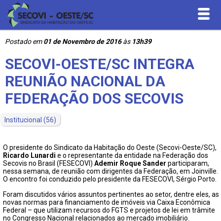
Postado em
01 de Novembro de 2016
às
13h39
Inicial
SECOVI-OESTE/SC INTEGRA
Quem Somos
REUNIÃO NACIONAL DA
FEDERAÇÃO DOS SECOVIS
Serviços
Institucional
(56)
Convenções Coletivas
O presidente do Sindicato da Habitação do Oeste (Secovi-Oeste/SC),
Contribuições
Ricardo Lunardi
e o representante da entidade na Federação dos
Secovis no Brasil (FESECOVI)
Ademir Roque Sander
participaram,
nessa semana, de reunião com dirigentes da Federação, em Joinville.
O encontro foi conduzido pelo presidente da FESECOVI, Sérgio Porto.
Downloads
Foram discutidos vários assuntos pertinentes ao setor, dentre eles, as
novas normas para financiamento de imóveis via Caixa Econômica
Contato
Federal – que utilizam recursos do FGTS e projetos de lei em trâmite
no Congresso Nacional relacionados ao mercado imobiliário.